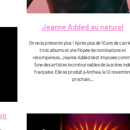
Jeanne Added au naturel
On ne la présente plus ! Après plus de 10 ans de carri
trois albums et une flopée de nominations et
récompenses, Jeanne Added s’est imposée com
l’une des artistes incontournables de la scène ind
française. Elle se produit à Anthea, le 12 novembr
prochain,...
oir