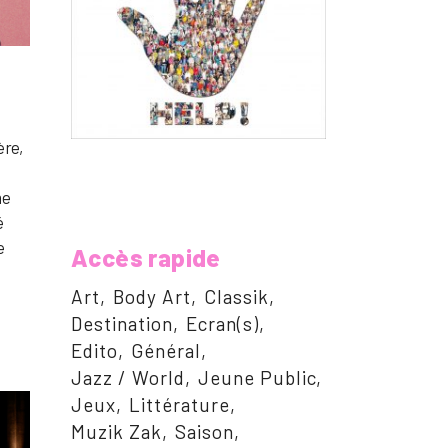
ère,
me
é
e
Accès rapide
Art
Body Art
Classik
Destination
Ecran(s)
Edito
Général
Jazz / World
Jeune Public
Jeux
Littérature
Muzik Zak
Saison