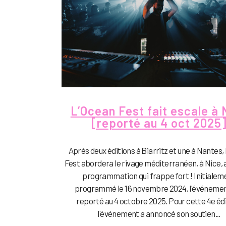
L’Ocean Fest fait escale à 
[reporté au 4 oct 2025
Après deux éditions à Biarritz et une à Nantes,
Fest abordera le rivage méditerranéen, à Nice,
programmation qui frappe fort ! Initialem
programmé le 16 novembre 2024, l'événemen
reporté au 4 octobre 2025. Pour cette 4e édi
l'événement a annoncé son soutien...