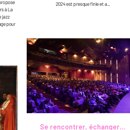
 propose
2024 est presque finie et a...
rs à La
 jazz
ouge pour
Se rencontrer, échanger…