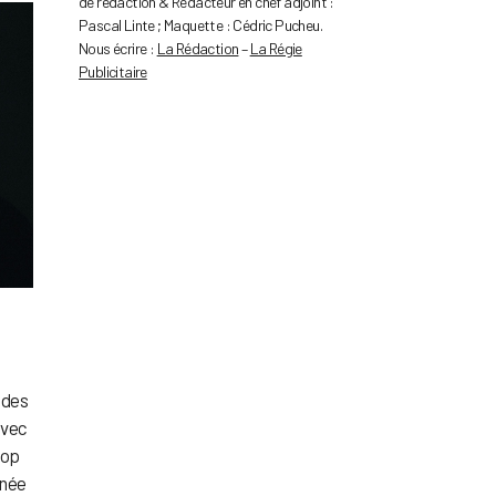
de rédaction & Rédacteur en chef adjoint :
Pascal Linte ; Maquette : Cédric Pucheu.
Nous écrire :
La Rédaction
–
La Régie
Publicitaire
 des
avec
pop
nnée