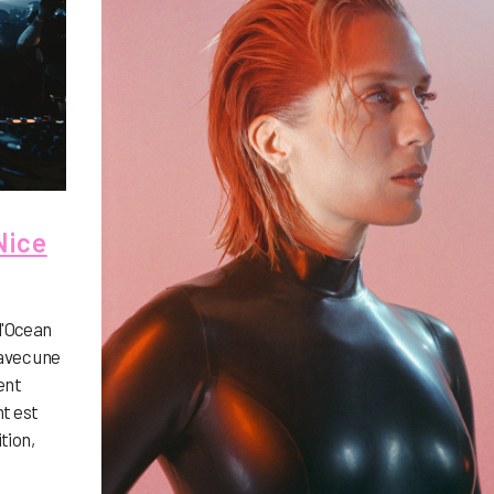
Nice
]
 l'Ocean
 avec une
ent
t est
tion,