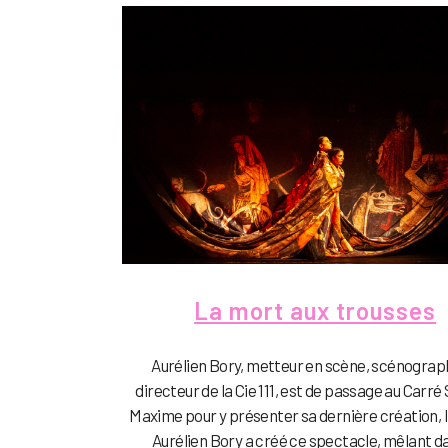
La mort aux trousses
Aurélien Bory, metteur en scène, scénograp
directeur de la Cie 111, est de passage au Carré
Maxime pour y présenter sa dernière création, In
Aurélien Bory a créé ce spectacle, mêlant d