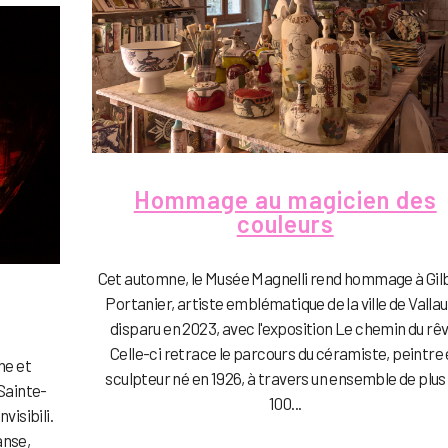
Hommage au magicien des
couleurs
Cet automne, le Musée Magnelli rend hommage à Gil
Portanier, artiste emblématique de la ville de Vallau
disparu en 2023, avec l'exposition Le chemin du rêv
Celle-ci retrace le parcours du céramiste, peintre 
he et
sculpteur né en 1926, à travers un ensemble de plus
 Sainte-
100...
visibili.
anse,