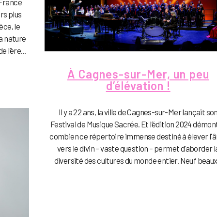
 France
rs plus
èce, le
a nature
 l’ère...
À Cagnes-sur-Mer, un peu
d’élévation !
Il y a 22 ans, la ville de Cagnes-sur-Mer lançait so
Festival de Musique Sacrée. Et l’édition 2024 démon
combien ce répertoire immense destiné à élever l'
vers le divin – vaste question – permet d’aborder l
diversité des cultures du monde entier. Neuf beaux.