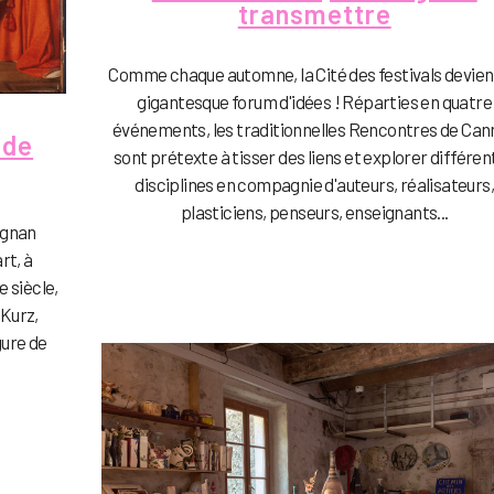
transmettre
Comme chaque automne, la Cité des festivals devien
gigantesque forum d'idées ! Réparties en quatre
événements, les traditionnelles Rencontres de Can
 de
sont prétexte à tisser des liens et explorer différen
disciplines en compagnie d'auteurs, réalisateurs,
plasticiens, penseurs, enseignants...
ignan
rt, à
 siècle,
 Kurz,
gure de