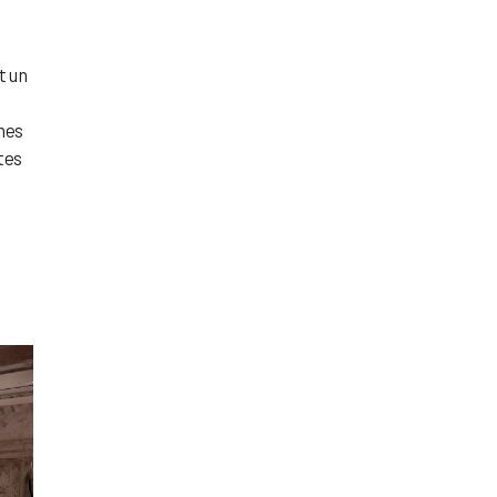
t un
nes
tes