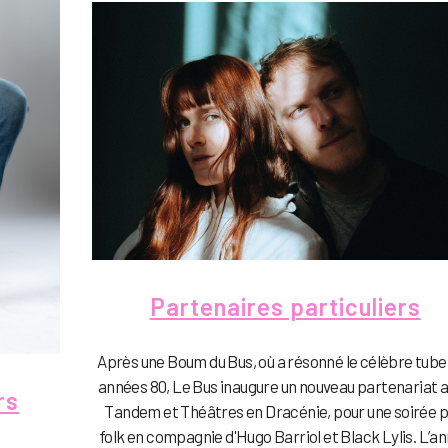
Partenaires particuliers
Après une Boum du Bus, où a résonné le célèbre tube
années 80, Le Bus inaugure un nouveau partenariat 
rs
Tandem et Théâtres en Dracénie, pour une soirée 
folk en compagnie d'Hugo Barriol et Black Lylis. L’a