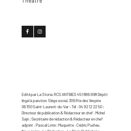
Théâtre
Edité par La Storia. RCS ANTIBES 451 886 998 Dépôt
légal à parution. Siège social, 306 Rte des Vespins
06700 Saint-Laurent-du-Var – Tél : 04 92 12 22 50 ;
Directeur de publication & Rédacteur en chef : Michel
Sajn ; Secrétaire de rédaction & Rédacteur en chef
adjoint : Pascal Linte ; Maquette : Cédric Pucheu.