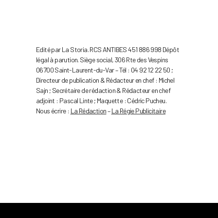
Edité par La Storia. RCS ANTIBES 451 886 998 Dépôt
légal à parution. Siège social, 306 Rte des Vespins
06700 Saint-Laurent-du-Var – Tél : 04 92 12 22 50 ;
Directeur de publication & Rédacteur en chef : Michel
Sajn ; Secrétaire de rédaction & Rédacteur en chef
adjoint : Pascal Linte ; Maquette : Cédric Pucheu.
Nous écrire :
La Rédaction
–
La Régie Publicitaire