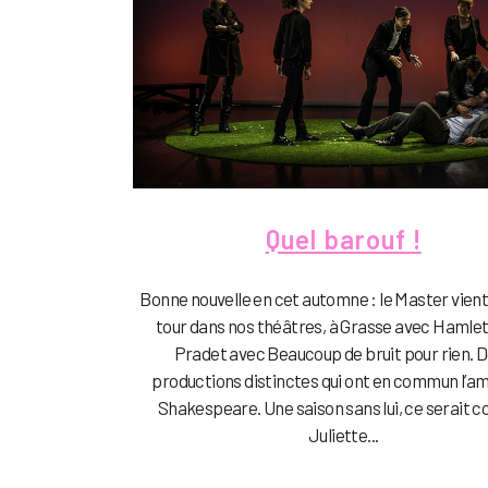
Quel barouf !
Bonne nouvelle en cet automne : le Master vient
tour dans nos théâtres, à Grasse avec Hamlet,
Pradet avec Beaucoup de bruit pour rien. 
productions distinctes qui ont en commun l’a
Shakespeare. Une saison sans lui, ce serait
Juliette...