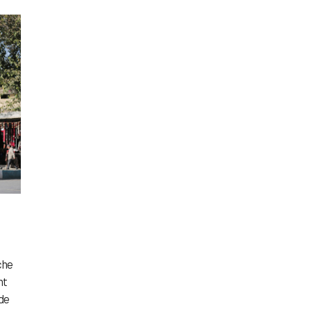
che
nt
 de