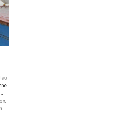
1 au
omne
s…
on,
...