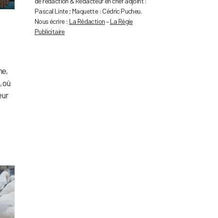
de rédaction & Rédacteur en chef adjoint :
Pascal Linte ; Maquette : Cédric Pucheu.
Nous écrire :
La Rédaction
–
La Régie
Publicitaire
ne,
, où
eur