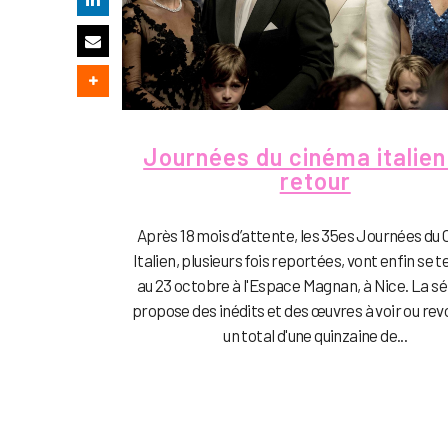
Journées du cinéma italien 
retour
Après 18 mois d’attente, les 35es Journées du
Italien, plusieurs fois reportées, vont enfin se t
au 23 octobre à l'Espace Magnan, à Nice. La sé
propose des inédits et des œuvres à voir ou revo
un total d'une quinzaine de...