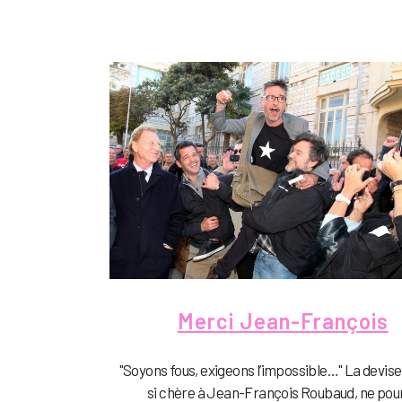
Merci Jean-François
"Soyons fous, exigeons l’impossible…" La devise
si chère à Jean-François Roubaud, ne pou