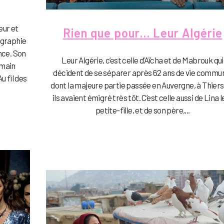
eur et
Rien que pour… Leur Algérie
ographie
nce. Son
Leur Algérie, c’est celle d’Aïcha et de Mabrouk qui
rmain
décident de se séparer après 62 ans de vie commu
u fil des
dont la majeure partie passée en Auvergne, à Thiers
ils avaient émigré très tôt. C’est celle aussi de Lina l
petite-fille, et de son père,...