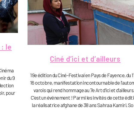
: le
Ciné d’ici et d’ailleurs
 Cinéma
19e édition du Ciné-Festival en Pays de Fayence, du 1
enir du 9
16 octobre, manifestation incontournable de l'aut
lection
varois qui rend hommage au 7e Art d’ici et d’ailleur
ir, pour
C'est un événement ! Parmi les invités de cette éditi
la réalisatrice afghane de 38 ans Sahraa Kamiri. Son