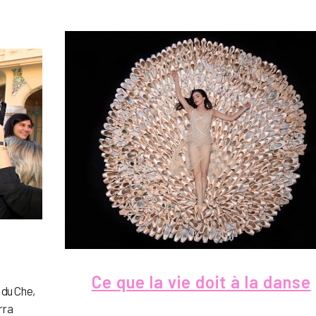
Ce que la vie doit à la danse
 du Che,
rra