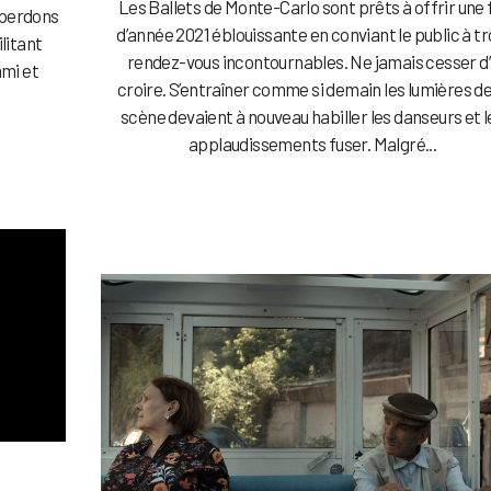
Les Ballets de Monte-Carlo sont prêts à offrir une 
s perdons
d’année 2021 éblouissante en conviant le public à tr
litant
rendez-vous incontournables. Ne jamais cesser d’
ami et
croire. S’entraîner comme si demain les lumières de
scène devaient à nouveau habiller les danseurs et l
applaudissements fuser. Malgré...