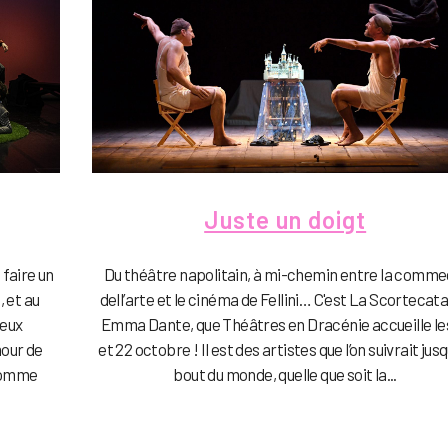
Juste un doigt
Du théâtre napolitain, à mi-chemin entre la comme
 faire un
dell’arte et le cinéma de Fellini… C'est La Scortecata
 et au
Emma Dante, que Théâtres en Dracénie accueille le
Deux
et 22 octobre ! Il est des artistes que l’on suivrait jusq
mour de
bout du monde, quelle que soit la...
 comme