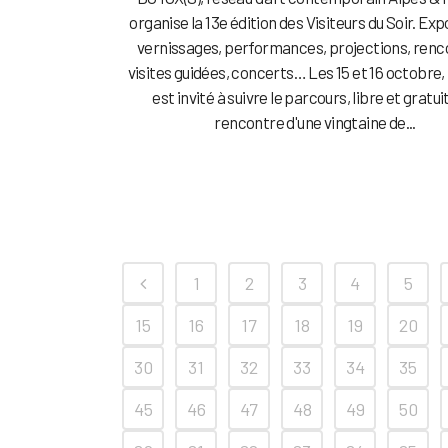
organise la 13e édition des Visiteurs du Soir. Exp
vernissages, performances, projections, renc
visites guidées, concerts… Les 15 et 16 octobre, 
est invité à suivre le parcours, libre et gratuit
rencontre d'une vingtaine de...
1
2
3
4
5
15
16
17
18
19
20
30
31
32
33
34
35
45
46
47
48
49
50