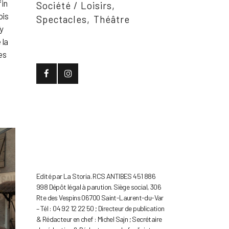
fin
Société / Loisirs
ois
Spectacles
Théâtre
y
 la
es
Edité par La Storia. RCS ANTIBES 451 886
998 Dépôt légal à parution. Siège social, 306
Rte des Vespins 06700 Saint-Laurent-du-Var
– Tél : 04 92 12 22 50 ; Directeur de publication
& Rédacteur en chef : Michel Sajn ; Secrétaire