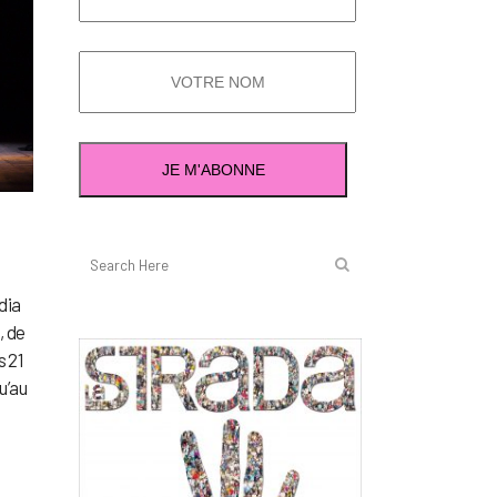
dia
, de
s 21
u’au