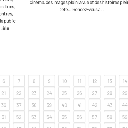
cinéma, des images plein la vue et des histoires plein
ositions,
tête… Rendez-vous à...
ontres,
le public
, à la
6
7
8
9
10
11
12
13
14
21
22
23
24
25
26
27
28
29
36
37
38
39
40
41
42
43
44
51
52
53
54
55
56
57
58
59