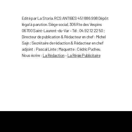
Edité par La Storia. RCS ANTIBES 451 886 998 Dépôt
légal à parution. Siège social, 306 Rte des Vespins
06700 Saint-Laurent-du-Var – Tél : 04 92 12 22 50 ;
Directeur de publication & Rédacteur en chef : Michel
Sajn ; Secrétaire de rédaction & Rédacteur en chef
adjoint : Pascal Linte ; Maquette : Cédric Pucheu.
Nous écrire :
La Rédaction
–
La Régie Publicitaire