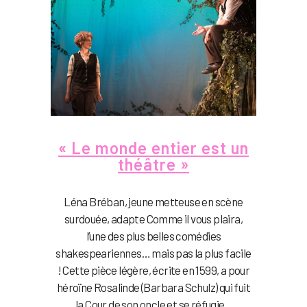
« Le monde entier est un
théâtre »
Léna Bréban, jeune metteuse en scène
surdouée, adapte Comme il vous plaira,
l’une des plus belles comédies
shakespeariennes… mais pas la plus facile
! Cette pièce légère, écrite en 1599, a pour
héroïne Rosalinde (Barbara Schulz) qui fuit
la Cour de son oncle et se réfugie...