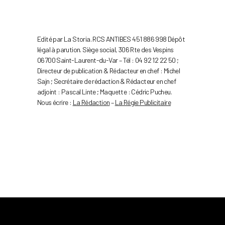
Edité par La Storia. RCS ANTIBES 451 886 998 Dépôt
légal à parution. Siège social, 306 Rte des Vespins
06700 Saint-Laurent-du-Var – Tél : 04 92 12 22 50 ;
Directeur de publication & Rédacteur en chef : Michel
Sajn ; Secrétaire de rédaction & Rédacteur en chef
adjoint : Pascal Linte ; Maquette : Cédric Pucheu.
Nous écrire :
La Rédaction
–
La Régie Publicitaire