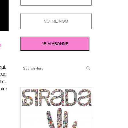
e
ui,
sse,
le,
oire