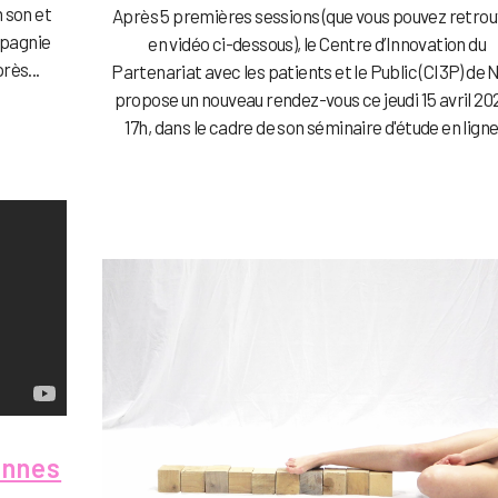
 son et
Après 5 premières sessions (que vous pouvez retro
mpagnie
en vidéo ci-dessous), le Centre d’Innovation du
rès...
Partenariat avec les patients et le Public (CI3P) de 
propose un nouveau rendez-vous ce jeudi 15 avril 202
17h, dans le cadre de son séminaire d'étude en ligne.
annes