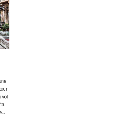
une
cœur
à vol
’au
...