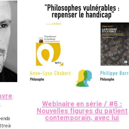
uvre
e
Webinaire en série / #6 :
Nouvelles figures du patient
contemporain, avec lui
k-ends
ttre à