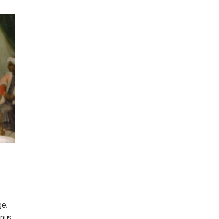
ge,
 nus