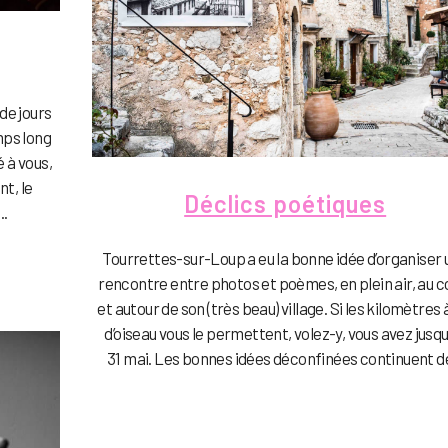
de jours
mps long
 à vous,
t, le
Déclics poétiques
..
Tourrettes-sur-Loup a eu la bonne idée d’organiser 
rencontre entre photos et poèmes, en plein air, au 
et autour de son (très beau) village. Si les kilomètres 
d’oiseau vous le permettent, volez-y, vous avez jusqu
31 mai. Les bonnes idées déconfinées continuent de