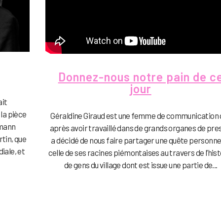
Donnez-nous notre pain de c
jour
ait
 la pièce
Géraldine Giraud est une femme de communication q
smann
après avoir travaillé dans de grands organes de pre
tin, que
a décidé de nous faire partager une quête personnel
iale, et
celle de ses racines piémontaises au travers de l’hist
de gens du village dont est issue une partie de...