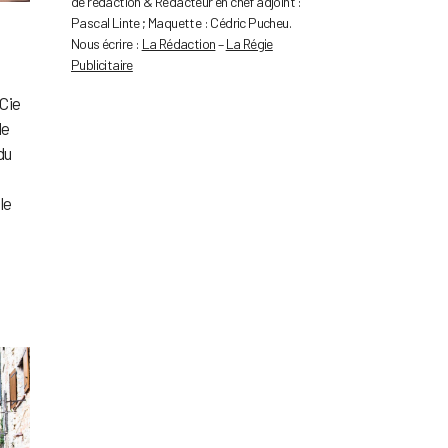
de rédaction & Rédacteur en chef adjoint :
Pascal Linte ; Maquette : Cédric Pucheu.
Nous écrire :
La Rédaction
–
La Régie
Publicitaire
 Cie
de
du
le