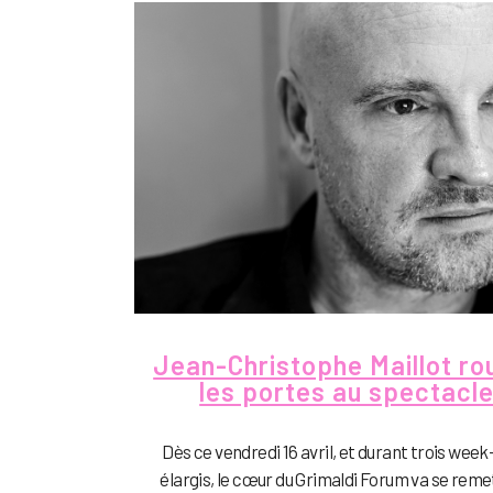
Jean-Christophe Maillot ro
les portes au spectacl
Dès ce vendredi 16 avril, et durant trois wee
élargis, le cœur du Grimaldi Forum va se reme