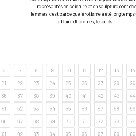
représentés en peinture et en sculpture sont de
femmes, c’est parce que l’érotisme a été longtemps
affaire d’hommes, lesquels...
6
7
8
9
10
11
12
13
14
21
22
23
24
25
26
27
28
29
36
37
38
39
40
41
42
43
44
51
52
53
54
55
56
57
58
59
66
67
68
69
70
71
72
73
74
81
82
83
84
85
86
87
88
89