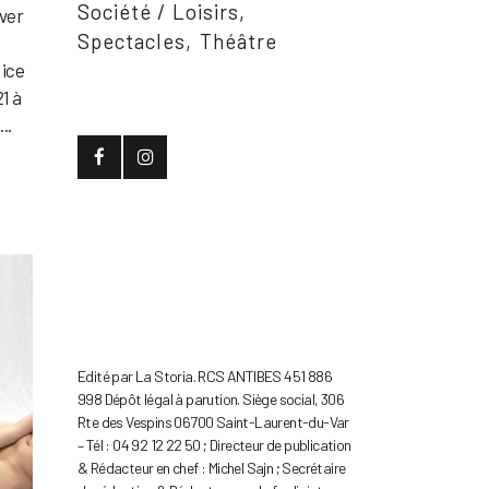
Société / Loisirs
uver
Spectacles
Théâtre
Nice
1 à
..
Edité par La Storia. RCS ANTIBES 451 886
998 Dépôt légal à parution. Siège social, 306
Rte des Vespins 06700 Saint-Laurent-du-Var
– Tél : 04 92 12 22 50 ; Directeur de publication
& Rédacteur en chef : Michel Sajn ; Secrétaire