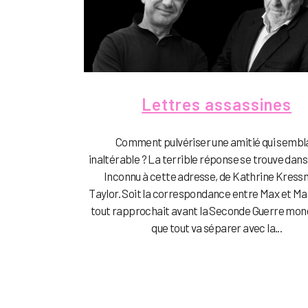
Lettres assassines
Comment pulvériser une amitié qui sembl
inaltérable ? La terrible réponse se trouve dans
Inconnu à cette adresse, de Kathrine Kres
Taylor. Soit la correspondance entre Max et Mar
tout rapprochait avant la Seconde Guerre mond
que tout va séparer avec la...