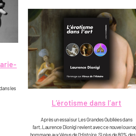
arie-
 dans les
L’érotisme dans l’art
Après un essai sur Les Grandes Oubliées dans
l’art, Laurence Dionigi revient avec ce nouvel ouvra
hommage aux Vénus de l'Histoire. Si plus de 80% des