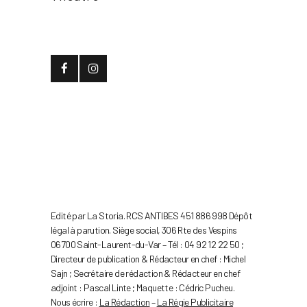
Edité par La Storia. RCS ANTIBES 451 886 998 Dépôt
légal à parution. Siège social, 306 Rte des Vespins
06700 Saint-Laurent-du-Var – Tél : 04 92 12 22 50 ;
Directeur de publication & Rédacteur en chef : Michel
Sajn ; Secrétaire de rédaction & Rédacteur en chef
adjoint : Pascal Linte ; Maquette : Cédric Pucheu.
Nous écrire :
La Rédaction
–
La Régie Publicitaire