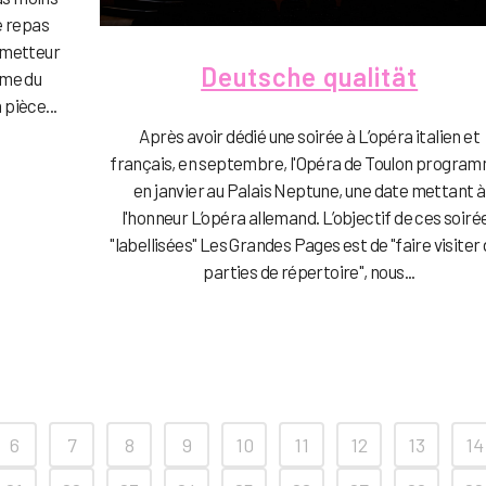
e repas
 metteur
Deutsche qualität
yme du
pièce...
Après avoir dédié une soirée à L’opéra italien et
français, en septembre, l'Opéra de Toulon program
en janvier au Palais Neptune, une date mettant à
l'honneur L’opéra allemand. L’objectif de ces soiré
"labellisées" Les Grandes Pages est de "faire visiter
parties de répertoire", nous...
6
7
8
9
10
11
12
13
14