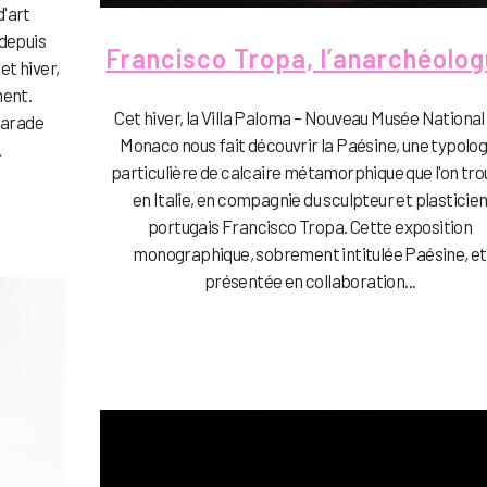
d'art
 depuis
Francisco Tropa, l’anarchéolo
et hiver,
ment.
Cet hiver, la Villa Paloma – Nouveau Musée National
 parade
Monaco nous fait découvrir la Paésine, une typolog
.
particulière de calcaire métamorphique que l'on tr
en Italie, en compagnie du sculpteur et plasticie
portugais Francisco Tropa. Cette exposition
monographique, sobrement intitulée Paésine, et
présentée en collaboration...