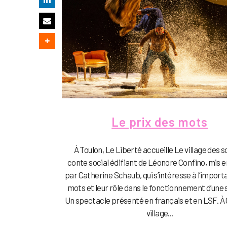
Le prix des mots
À Toulon, Le Liberté accueille Le village des s
conte social édifiant de Léonore Confino, mis 
par Catherine Schaub, qui s’intéresse à l’impor
mots et leur rôle dans le fonctionnement d’une 
Un spectacle présenté en français et en LSF. À
village...