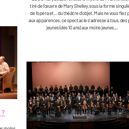
tiré de l'œuvre de Mary Shelley, sous la forme singuli
de l'opéra et… du théâtre d'objet. Mais ne vous fiez 
aux apparences, ce spectacle s'adresse à tous, des 
jeunes (dès 10 ans) aux moins jeunes....
 ?
as moins