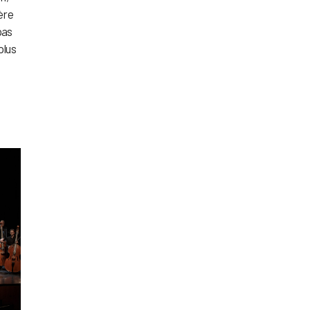
ère
pas
plus