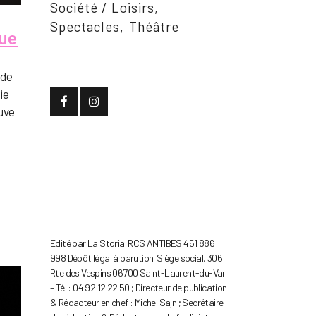
Société / Loisirs
Spectacles
Théâtre
gue
 de
ie
ouve
n
Edité par La Storia. RCS ANTIBES 451 886
998 Dépôt légal à parution. Siège social, 306
Rte des Vespins 06700 Saint-Laurent-du-Var
– Tél : 04 92 12 22 50 ; Directeur de publication
& Rédacteur en chef : Michel Sajn ; Secrétaire