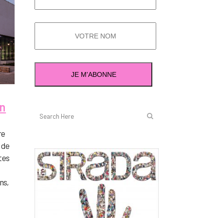
an
re
 de
rtes
ns,