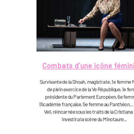
Combats d’une icône fémin
Survivante de la Shoah, magistrate, 1e femme 
de plein exercice de la Ve République, 1e f
présidente du Parlement Européen, 6e fem
l’Académie française, 5e femme au Panthéon…
Veil, réincarnée sous les traits de la Cristiana 
investira la scène du Minotaure...