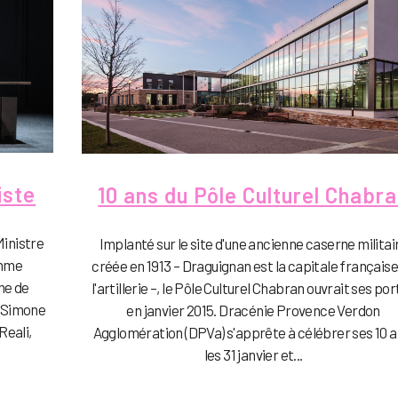
iste
10 ans du Pôle Culturel Chabr
Ministre
Implanté sur le site d'une ancienne caserne militai
emme
créée en 1913 – Draguignan est la capitale française
me de
l'artillerie –, le Pôle Culturel Chabran ouvrait ses po
 Simone
en janvier 2015. Dracénie Provence Verdon
Reali,
Agglomération (DPVa) s'apprête à célébrer ses 10 a
les 31 janvier et...