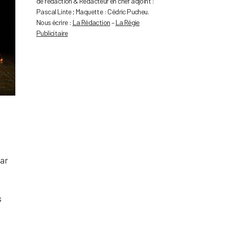
de rédaction & Rédacteur en chef adjoint :
Pascal Linte ; Maquette : Cédric Pucheu.
Nous écrire :
La Rédaction
–
La Régie
Publicitaire
par
s