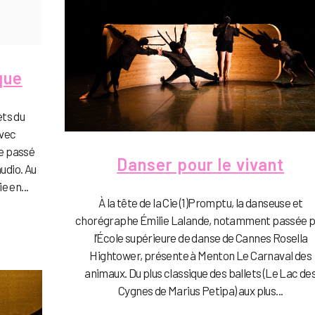
que
ets du
Avec
le passé
Danser pour le vivant
udio. Au
e en...
À la tête de la Cie (1)Promptu, la danseuse et
chorégraphe Émilie Lalande, notamment passée 
l’École supérieure de danse de Cannes Rosella
Hightower, présente à Menton Le Carnaval des
animaux. Du plus classique des ballets (Le Lac de
Cygnes de Marius Petipa) aux plus...