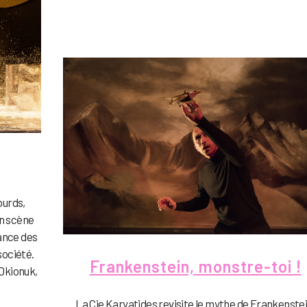
ourds,
en scène
tance des
société.
Frankenstein, monstre-toi !
 Okionuk,
La Cie Karyatides revisite le mythe de Frankenstei