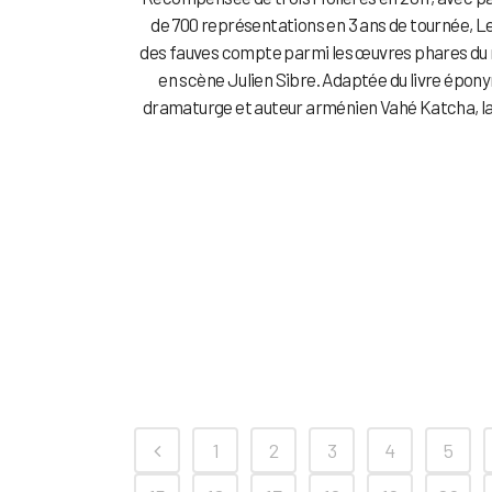
de 700 représentations en 3 ans de tournée, L
des fauves compte parmi les œuvres phares du
en scène Julien Sibre. Adaptée du livre épon
dramaturge et auteur arménien Vahé Katcha, la 
1
2
3
4
5