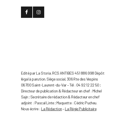
Edité par La Storia. RCS ANTIBES 451 886 998 Dépôt
légal à parution. Siège social, 306 Rte des Vespins
06700 Saint-Laurent-du-Var – Tél : 04 92 12 22 50 ;
Directeur de publication & Rédacteur en chef : Michel
Sajn ; Secrétaire de rédaction & Rédacteur en chef
adjoint : Pascal Linte ; Maquette : Cédric Pucheu.
Nous écrire :
La Rédaction
–
La Régie Publicitaire