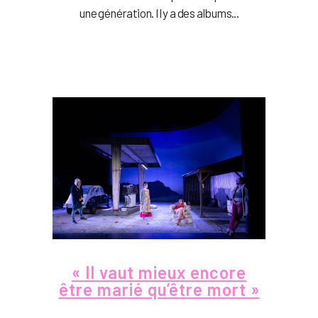
une génération. Il y a des albums...
« Il vaut mieux encore
être marié qu’être mort »