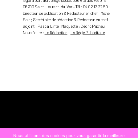
légal à parution. Siège social, 306 Rte des Vespins
06700 Saint-Laurent-du-Var – Tél : 04 92 12 22 50 ;
Directeur de publication & Rédacteur en chef : Michel
Sajn ; Secrétaire de rédaction & Rédacteur en chef
adjoint : Pascal Linte ; Maquette : Cédric Pucheu.
Nous écrire :
La Rédaction
–
La Régie Publicitaire
Nous utilisons des cookies pour vous garantir la meilleure