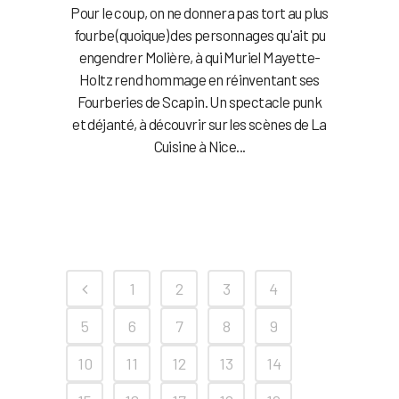
Pour le coup, on ne donnera pas tort au plus
fourbe (quoique) des personnages qu'ait pu
engendrer Molière, à qui Muriel Mayette-
Holtz rend hommage en réinventant ses
Fourberies de Scapin. Un spectacle punk
et déjanté, à découvrir sur les scènes de La
Cuisine à Nice...
1
2
3
4
5
6
7
8
9
10
11
12
13
14