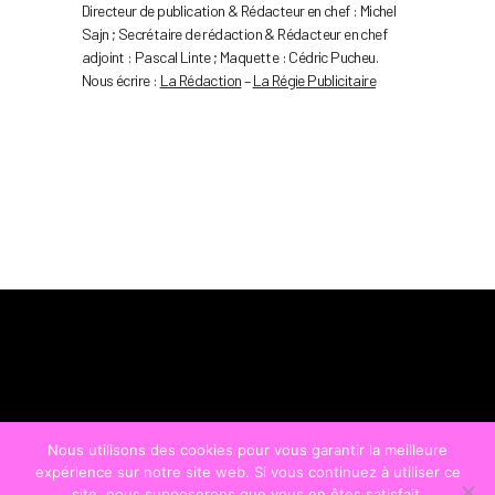
Directeur de publication & Rédacteur en chef : Michel
Sajn ; Secrétaire de rédaction & Rédacteur en chef
adjoint : Pascal Linte ; Maquette : Cédric Pucheu.
Nous écrire :
La Rédaction
–
La Régie Publicitaire
Nous utilisons des cookies pour vous garantir la meilleure
expérience sur notre site web. Si vous continuez à utiliser ce
site, nous supposerons que vous en êtes satisfait.