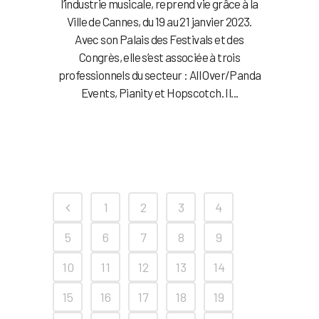
l’industrie musicale, reprend vie grâce à la
Ville de Cannes, du 19 au 21 janvier 2023.
Avec son Palais des Festivals et des
Congrès, elle s’est associée à trois
professionnels du secteur : All Over/Panda
Events, Pianity et Hopscotch. Il...
1
2
3
4
5
6
7
8
9
10
11
12
13
14
15
16
17
18
19