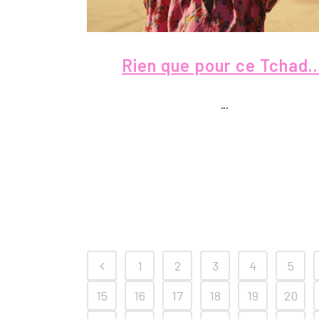
Rien que pour ce Tchad…
...
1
2
3
4
5
15
16
17
18
19
20