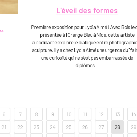
L’éveil des formes
.
Première exposition pour Lydia Aimé ! Avec Bois le c
présentée à l'Orange Bleu à Nice, cette artiste
autodidacte explore le dialogue entre photographie
sculpture. Il y a chez Lydia Aimé une urgence du "fair
une curiosité qui ne s’est pas embarrassée de
diplômes....
6
7
8
9
10
11
12
13
14
21
22
23
24
25
26
27
28
29