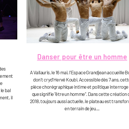
Danser pour être un homme
 des
A Vallauris, le 16 mai, l'Espace Grandjean accueille B
alement
don't cryd'Hervé Koubi. Accessible dès 7 ans, cet
le
pièce chorégraphique intime et politique interroge
le bal
que signifie "être un homme". Dans cette création 
ent, il
2018, toujours aussi actuelle, le plateau est transfo
en terrain de jeu....