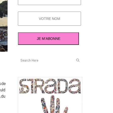
s de
uld
, du