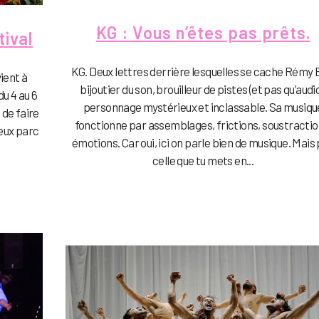
KG : Vous n’êtes pas prêts.
ival
KG. Deux lettres derrière lesquelles se cache Rémy 
ient à
bijoutier du son, brouilleur de pistes (et pas qu’audio
du 4 au 6
personnage mystérieux et inclassable. Sa musiqu
 de faire
fonctionne par assemblages, frictions, soustractio
ieux parc
émotions. Car oui, ici on parle bien de musique. Mais
celle que tu mets en...