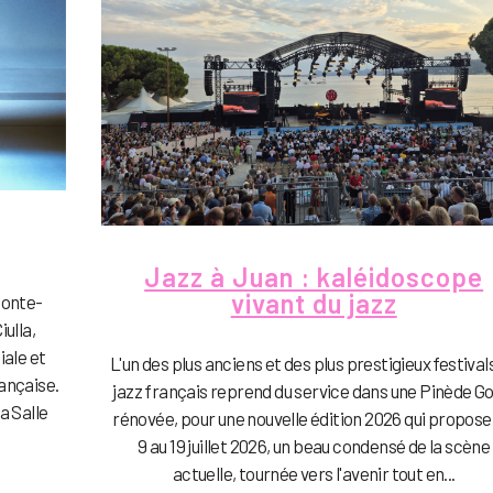
Jazz à Juan : kaléidoscope
vivant du jazz
Monte-
ulla,
iale et
L'un des plus anciens et des plus prestigieux festival
ançaise.
jazz français reprend du service dans une Pinède Go
a Salle
rénovée, pour une nouvelle édition 2026 qui propose
9 au 19 juillet 2026, un beau condensé de la scène
actuelle, tournée vers l'avenir tout en...