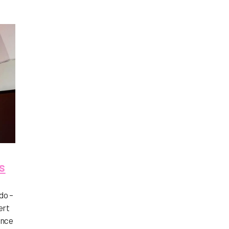
s
do –
ert
gence