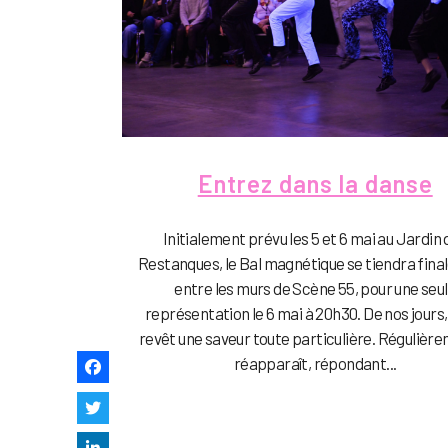
Entrez dans la danse
Initialement prévu les 5 et 6 mai au Jardin
Restanques, le Bal magnétique se tiendra fin
entre les murs de Scène 55, pour une seu
représentation le 6 mai à 20h30. De nos jours, 
revêt une saveur toute particulière. Régulièrem
réapparaît, répondant...