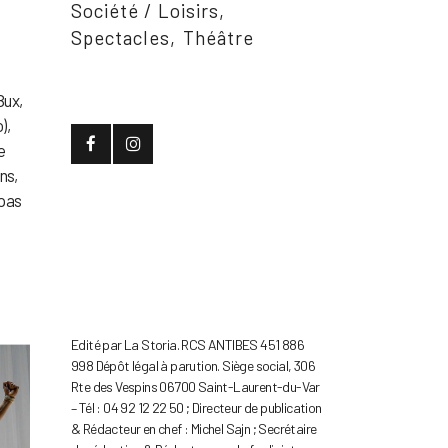
Société / Loisirs
Spectacles
Théâtre
Bux,
),
e
ns,
 pas
Edité par La Storia. RCS ANTIBES 451 886
998 Dépôt légal à parution. Siège social, 306
Rte des Vespins 06700 Saint-Laurent-du-Var
– Tél : 04 92 12 22 50 ; Directeur de publication
& Rédacteur en chef : Michel Sajn ; Secrétaire