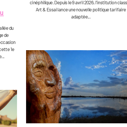
cinéphilique. Depuis le 9 avril 2026, l'institution clas
Art & Essai lance une nouvelle politique tarifaire
eu
adaptée...
allée du
ge de
'occasion
cette 1e
...