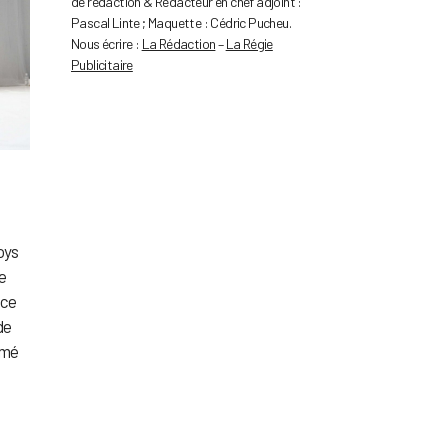
de rédaction & Rédacteur en chef adjoint :
Pascal Linte ; Maquette : Cédric Pucheu.
Nous écrire :
La Rédaction
–
La Régie
Publicitaire
oys
te
 ce
de
rmé