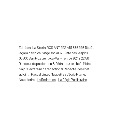
Edité par La Storia. RCS ANTIBES 451 886 998 Dépôt
légal à parution. Siège social, 306 Rte des Vespins
06700 Saint-Laurent-du-Var – Tél : 04 92 12 22 50 ;
Directeur de publication & Rédacteur en chef : Michel
Sajn ; Secrétaire de rédaction & Rédacteur en chef
adjoint : Pascal Linte ; Maquette : Cédric Pucheu.
Nous écrire :
La Rédaction
–
La Régie Publicitaire