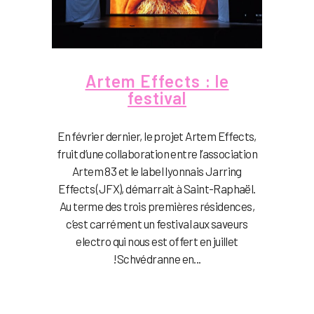
Artem Effects : le
festival
En février dernier, le projet Artem Effects,
fruit d’une collaboration entre l’association
Artem 83 et le label lyonnais Jarring
Effects (JFX), démarrait à Saint-Raphaël.
Au terme des trois premières résidences,
c’est carrément un festival aux saveurs
electro qui nous est offert en juillet
!Schvédranne en...