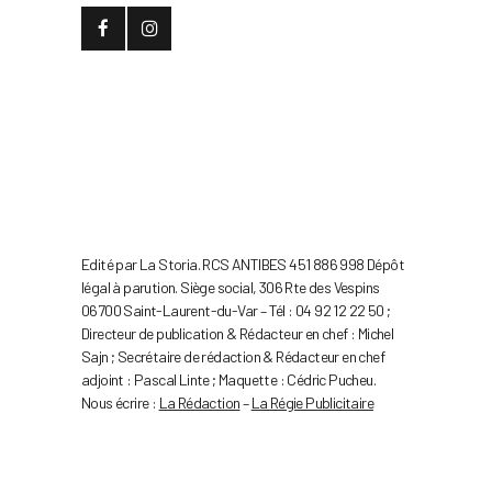
Edité par La Storia. RCS ANTIBES 451 886 998 Dépôt
légal à parution. Siège social, 306 Rte des Vespins
06700 Saint-Laurent-du-Var – Tél : 04 92 12 22 50 ;
Directeur de publication & Rédacteur en chef : Michel
Sajn ; Secrétaire de rédaction & Rédacteur en chef
adjoint : Pascal Linte ; Maquette : Cédric Pucheu.
Nous écrire :
La Rédaction
–
La Régie Publicitaire