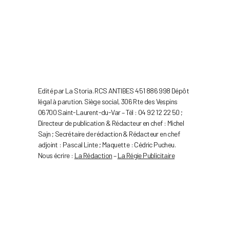
Edité par La Storia. RCS ANTIBES 451 886 998 Dépôt
légal à parution. Siège social, 306 Rte des Vespins
06700 Saint-Laurent-du-Var – Tél : 04 92 12 22 50 ;
Directeur de publication & Rédacteur en chef : Michel
Sajn ; Secrétaire de rédaction & Rédacteur en chef
adjoint : Pascal Linte ; Maquette : Cédric Pucheu.
Nous écrire :
La Rédaction
–
La Régie Publicitaire