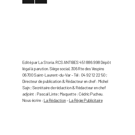
Edité par La Storia. RCS ANTIBES 451 886 998 Dépôt
légal à parution. Siège social, 306 Rte des Vespins
06700 Saint-Laurent-du-Var – Tél : 04 92 12 22 50 ;
Directeur de publication & Rédacteur en chef : Michel
Sajn ; Secrétaire de rédaction & Rédacteur en chef
adjoint : Pascal Linte ; Maquette : Cédric Pucheu.
Nous écrire :
La Rédaction
–
La Régie Publicitaire