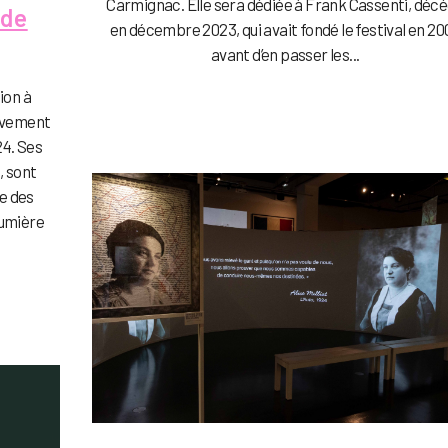
Carmignac. Elle sera dédiée à Frank Cassenti, déc
 de
en décembre 2023, qui avait fondé le festival en 20
avant d’en passer les...
ion à
uvement
24. Ses
, sont
e des
lumière