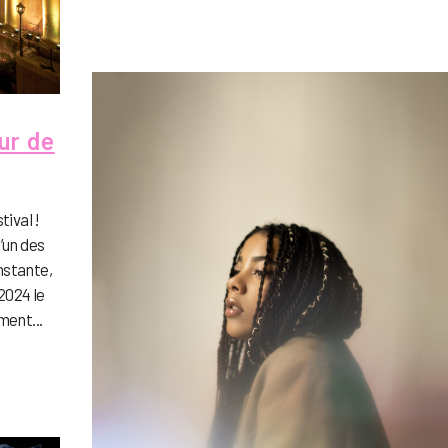
ur de
tival !
l’un des
nstante,
2024 le
ment...