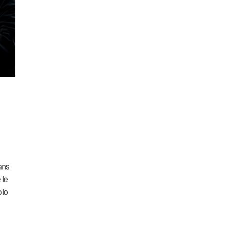
dans
 le
blo