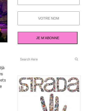
éjà
ns
mets
de