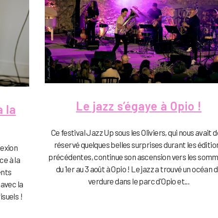
Le jazz s’égaye à Opio !
 la
Ce festival Jazz Up sous les Oliviers, qui nous avait d
réservé quelques belles surprises durant les éditio
nexion
précédentes, continue son ascension vers les som
ce à la
du 1er au 3 août à Opio ! Le jazz a trouvé un océan 
ents
verdure dans le parc d'Opio et...
 avec la
suels !