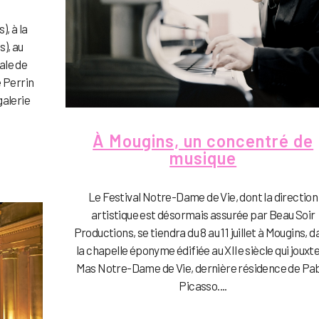
, à la
), au
ale de
e Perrin
galerie
À Mougins, un concentré de
musique
Le Festival Notre-Dame de Vie, dont la direction
artistique est désormais assurée par Beau Soir
Productions, se tiendra du 8 au 11 juillet à Mougins, 
la chapelle éponyme édifiée au XIIe siècle qui jouxte
Mas Notre-Dame de Vie, dernière résidence de Pa
Picasso....