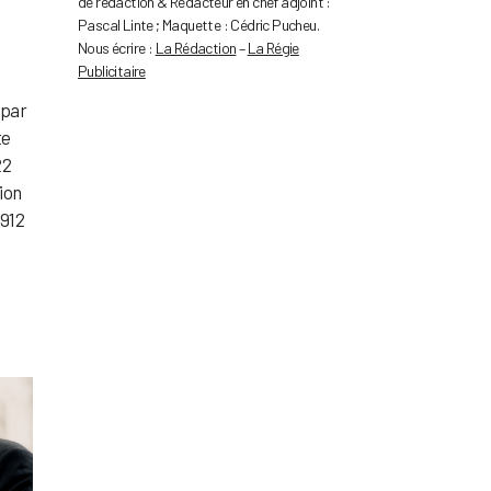
de rédaction & Rédacteur en chef adjoint :
Pascal Linte ; Maquette : Cédric Pucheu.
Nous écrire :
La Rédaction
–
La Régie
Publicitaire
 par
te
22
ion
1912