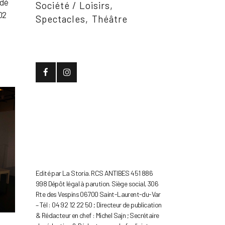
édé
Société / Loisirs
02
Spectacles
Théâtre
Edité par La Storia. RCS ANTIBES 451 886
998 Dépôt légal à parution. Siège social, 306
Rte des Vespins 06700 Saint-Laurent-du-Var
– Tél : 04 92 12 22 50 ; Directeur de publication
& Rédacteur en chef : Michel Sajn ; Secrétaire