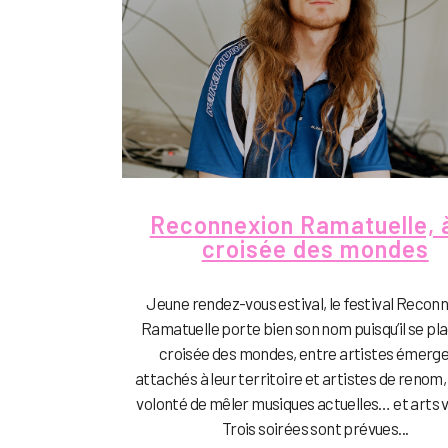
Reconnexion Ramatuelle, à
croisée des mondes
Jeune rendez-vous estival, le festival Recon
Ramatuelle porte bien son nom puisqu’il se pla
croisée des mondes, entre artistes émerg
attachés à leur territoire et artistes de renom,
volonté de mêler musiques actuelles… et arts vi
Trois soirées sont prévues...