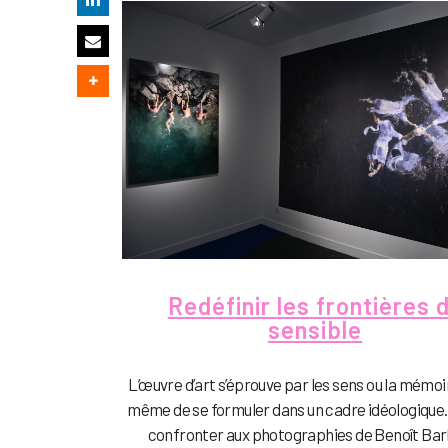
Redéfinir les frontières 
sensible
L’œuvre d’art s’éprouve par les sens ou la mémo
même de se formuler dans un cadre idéologique.
confronter aux photographies de Benoît Barb