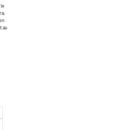
 le
ra,
 en
t au