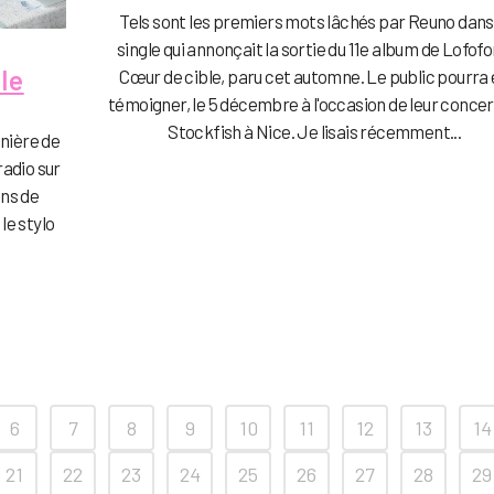
Tels sont les premiers mots lâchés par Reuno dans
single qui annonçait la sortie du 11e album de Lofofo
le
Cœur de cible, paru cet automne. Le public pourra
témoigner, le 5 décembre à l'occasion de leur concer
Stockfish à Nice. Je lisais récemment...
nière de
radio sur
ans de
le stylo
6
7
8
9
10
11
12
13
14
21
22
23
24
25
26
27
28
29