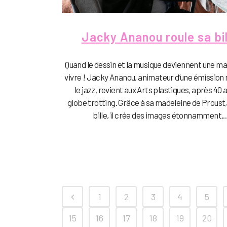
Jacky Ananou roule sa bil
Quand le dessin et la musique deviennent une ma
vivre ! Jacky Ananou, animateur d’une émission 
le jazz, revient aux Arts plastiques, après 40 
globe trotting. Grâce à sa madeleine de Proust, 
bille, il crée des images étonnamment...
1
2
3
4
5
15
16
17
18
19
20