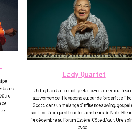
!
Lady Quartet
uipe
 du duo
Un big band qui réunit quelques-unes des meilleur
héâtre
jazzwomen de l’Hexagone autour de l’organiste Rh
e ce
Scott, dans un mélange d’influences swing, gospel 
te...
soul ! Voilà ce qui attend les amateurs de Note Bleue,
14 décembre au Forum Estérel Côte d'Azur. Une soi
avec...