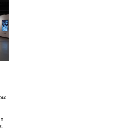
nous
in
...