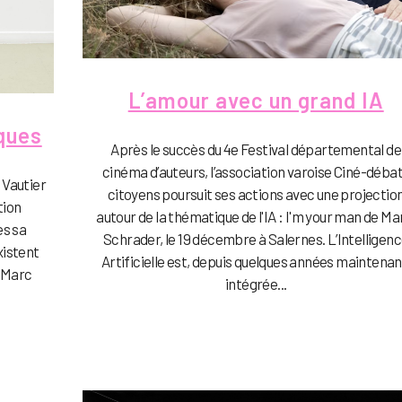
L’amour avec un grand IA
ques
Après le succès du 4e Festival départemental de
cinéma d’auteurs, l’association varoise Ciné-déba
a Vautier
citoyens poursuit ses actions avec une projectio
tion
autour de la thématique de l'IA : I'm your man de Ma
ès sa
Schrader, le 19 décembre à Salernes. L’Intelligen
xistent
Artificielle est, depuis quelques années maintenan
, Marc
intégrée...