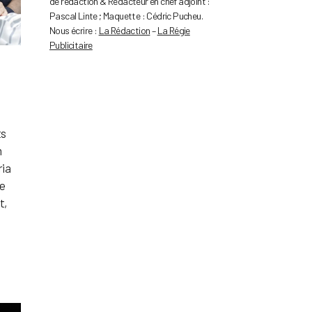
de rédaction & Rédacteur en chef adjoint :
Pascal Linte ; Maquette : Cédric Pucheu.
Nous écrire :
La Rédaction
–
La Régie
Publicitaire
ts
n
ria
ce
t,