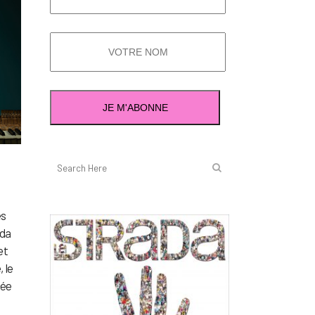
es
oda
et
 le
rée