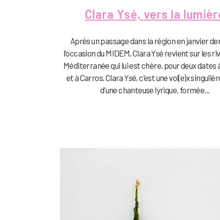
Clara Ysé, vers la lumièr
Après un passage dans la région en janvier der
l'occasion du MIDEM, Clara Ysé revient sur les ri
Méditerranée qui lui est chère, pour deux dates
et à Carros. Clara Ysé, c'est une voi(e)x singulière
d'une chanteuse lyrique, formée...