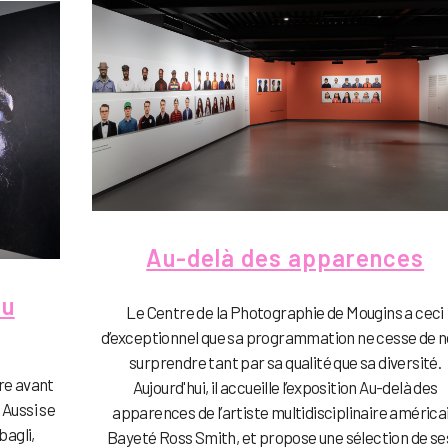
Au-delà des apparences
du
Le Centre de la Photographie de Mougins a ceci
d’exceptionnel que sa programmation ne cesse de 
surprendre tant par sa qualité que sa diversité.
ire avant
Aujourd'hui, il accueille l’exposition Au-delà des
 Aussi se
apparences de l’artiste multidisciplinaire américa
agli,
Bayeté Ross Smith, et propose une sélection de ses