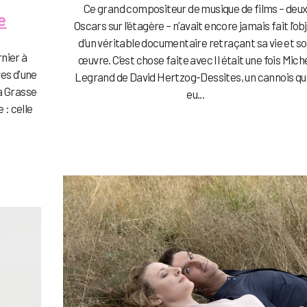
Ce grand compositeur de musique de films – deu
e
Oscars sur l’étagère – n’avait encore jamais fait l’ob
d’un véritable documentaire retraçant sa vie et s
nier à
œuvre. C’est chose faite avec Il était une fois Mich
ves d'une
Legrand de David Hertzog-Dessites, un cannois qui
 à Grasse
eu...
 : celle