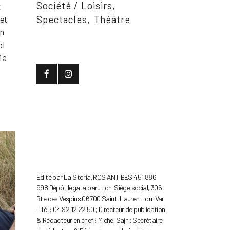
Société / Loisirs
x
Spectacles
Théâtre
jet
on
el
 a
Edité par La Storia. RCS ANTIBES 451 886
998 Dépôt légal à parution. Siège social, 306
Rte des Vespins 06700 Saint-Laurent-du-Var
– Tél : 04 92 12 22 50 ; Directeur de publication
& Rédacteur en chef : Michel Sajn ; Secrétaire