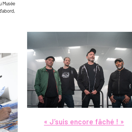
au Musée
d’abord,
« J’suis encore fâché ! »