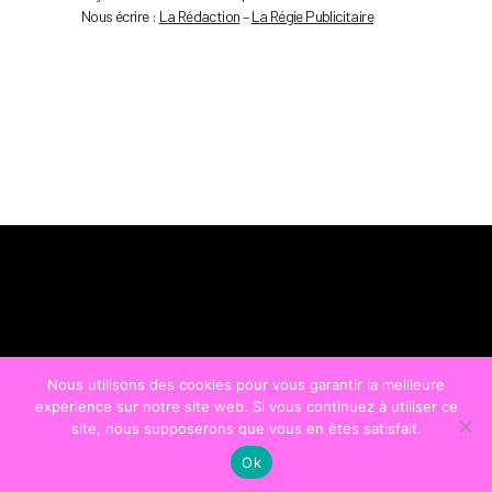
Nous écrire :
La Rédaction
–
La Régie Publicitaire
Nous utilisons des cookies pour vous garantir la meilleure
expérience sur notre site web. Si vous continuez à utiliser ce
site, nous supposerons que vous en êtes satisfait.
Ok
© COPYRIGHT
LA STRADA