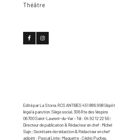
Théâtre
Edité par La Storia. RCS ANTIBES 451 886 998 Dépôt
légal à parution. Siège social, 306 Rte des Vespins
06700 Saint-Laurent-du-Var – Tél : 04 92 12 22 50 ;
Directeur de publication & Rédacteur en chef : Michel
Sajn ; Secrétaire de rédaction & Rédacteur en chef
adjoint : Pascal Linte ; Maquette : Cédric Pucheu.