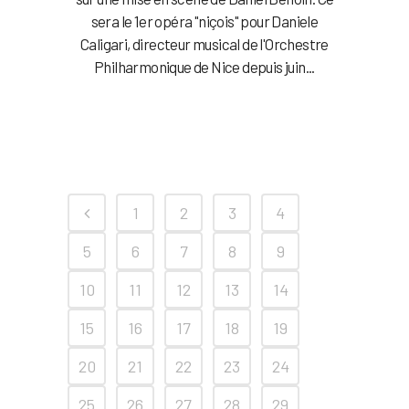
sera le 1er opéra "niçois" pour Daniele
Caligari, directeur musical de l'Orchestre
Philharmonique de Nice depuis juin...
1
2
3
4
5
6
7
8
9
10
11
12
13
14
15
16
17
18
19
20
21
22
23
24
25
26
27
28
29