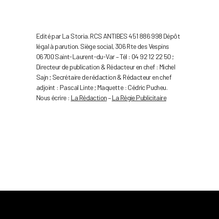
Edité par La Storia. RCS ANTIBES 451 886 998 Dépôt
légal à parution. Siège social, 306 Rte des Vespins
06700 Saint-Laurent-du-Var – Tél : 04 92 12 22 50 ;
Directeur de publication & Rédacteur en chef : Michel
Sajn ; Secrétaire de rédaction & Rédacteur en chef
adjoint : Pascal Linte ; Maquette : Cédric Pucheu.
Nous écrire :
La Rédaction
–
La Régie Publicitaire