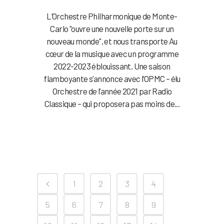
L’Orchestre Philharmonique de Monte-
Carlo "ouvre une nouvelle porte sur un
nouveau monde", et nous transporte Au
cœur de la musique avec un programme
2022-2023 éblouissant. Une saison
flamboyante s’annonce avec l’OPMC – élu
Orchestre de l’année 2021 par Radio
Classique – qui proposera pas moins de...
1
2
3
4
5
6
7
8
9