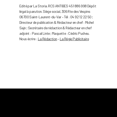
Edité par La Storia. RCS ANTIBES 451 886 998 Dépôt
légal à parution. Siège social, 306 Rte des Vespins
06700 Saint-Laurent-du-Var – Tél : 04 92 12 22 50 ;
Directeur de publication & Rédacteur en chef : Michel
Sajn ; Secrétaire de rédaction & Rédacteur en chef
adjoint : Pascal Linte ; Maquette : Cédric Pucheu.
Nous écrire :
La Rédaction
–
La Régie Publicitaire