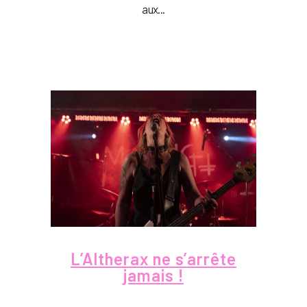
aux...
L’Altherax ne s’arrête
jamais !