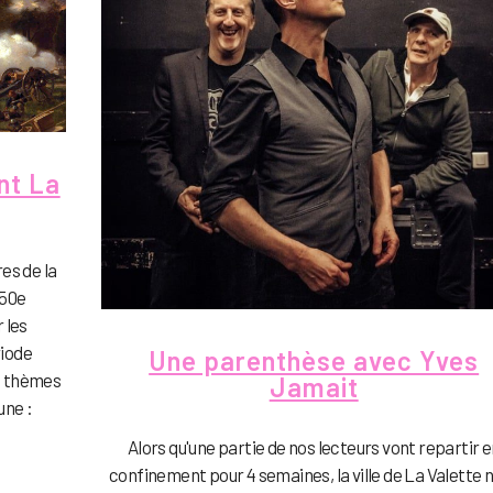
nt La
es de la
150e
 les
riode
Une parenthèse avec Yves
es thèmes
Jamait
ne :
Alors qu'une partie de nos lecteurs vont repartir 
confinement pour 4 semaines, la ville de La Valette 