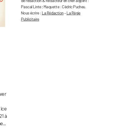
de rédaction & Rédacteur en chef adjoint :
Pascal Linte ; Maquette : Cédric Pucheu.
Nous écrire :
La Rédaction
–
La Régie
Publicitaire
uver
Nice
21 à
e...