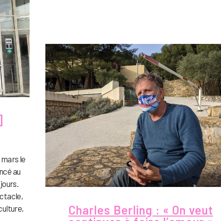
]
 mars le
ancé au
 jours.
ectacle,
Charles Berling : « On veut
culture,