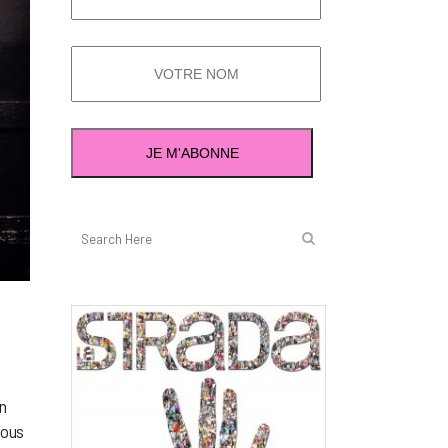
en
nous