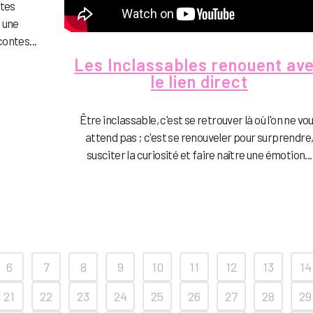
ites
s une
ontes...
Les Inclassables renouent av
le lien direct
Être inclassable, c'est se retrouver là où l'on ne vo
attend pas ; c'est se renouveler pour surprendre
susciter la curiosité et faire naître une émotion...
6
7
8
9
10
11
12
13
14
21
22
23
24
25
26
27
28
29