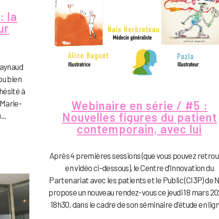
: la
ur
Raynaud
ou bien
hésité à
 Marie-
Webinaire en série / #5 :
Nouvelles figures du patient
..
contemporain, avec lui
Après 4 premières sessions (que vous pouvez retro
en vidéo ci-dessous), le Centre d’Innovation du
Partenariat avec les patients et le Public (CI3P) de 
propose un nouveau rendez-vous ce jeudi 18 mars 20
18h30, dans le cadre de son séminaire d'étude en lign