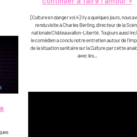
continuer à faire l’amour »
[Culture en danger vol.4] Il y a quelques jours, nous a
rendu visite à Charles Berling, directeur de la Scè
nationale Châteauvallon-Liberté. Toujours aussi inci
le comédien a conclu notre entretien autour de l'im
de la situation sanitaire sur la Culture par cette anal
avec les...
la
cques