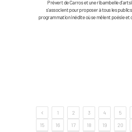
Prévert de Carros et une ribambelle d'arts
s'associent pour proposer à tous les public
programmation inédite où se mêlent poésie et c
1
2
3
4
5
15
16
17
18
19
20