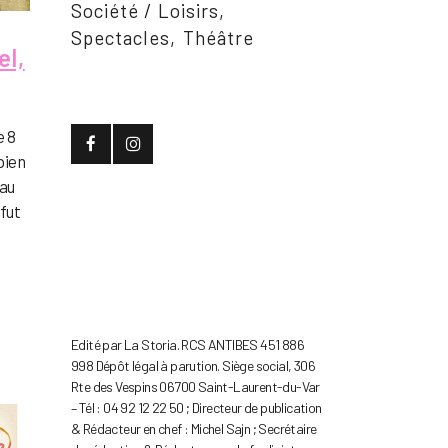
Société / Loisirs
Spectacles
Théâtre
el,
e 8
bien
 au
 fut
Edité par La Storia. RCS ANTIBES 451 886
998 Dépôt légal à parution. Siège social, 306
Rte des Vespins 06700 Saint-Laurent-du-Var
– Tél : 04 92 12 22 50 ; Directeur de publication
& Rédacteur en chef : Michel Sajn ; Secrétaire