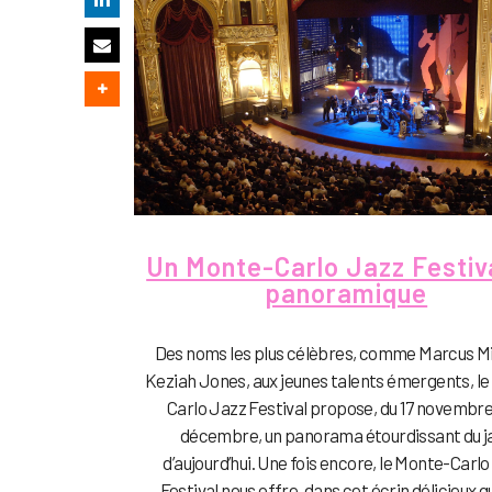
Un Monte-Carlo Jazz Festiv
panoramique
Des noms les plus célèbres, comme Marcus Mil
Keziah Jones, aux jeunes talents émergents, l
Carlo Jazz Festival propose, du 17 novembre
décembre, un panorama étourdissant du j
d’aujourd’hui. Une fois encore, le Monte-Carl
Festival nous offre, dans cet écrin délicieux qu’