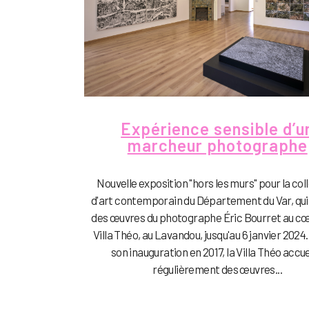
Expérience sensible d’u
marcheur photographe
Nouvelle exposition "hors les murs" pour la col
d'art contemporain du Département du Var, qui 
des œuvres du photographe Éric Bourret au cœ
Villa Théo, au Lavandou, jusqu'au 6 janvier 2024
son inauguration en 2017, la Villa Théo accue
régulièrement des œuvres...