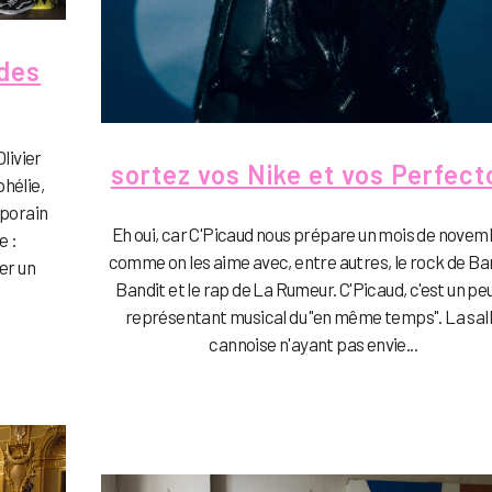
 des
livier
sortez vos Nike et vos Perfecto
hélie,
mporain
Eh oui, car C'Picaud nous prépare un mois de nove
e :
comme on les aime avec, entre autres, le rock de Ba
er un
Bandit et le rap de La Rumeur. C'Picaud, c'est un peu
représentant musical du "en même temps". La sal
cannoise n'ayant pas envie...