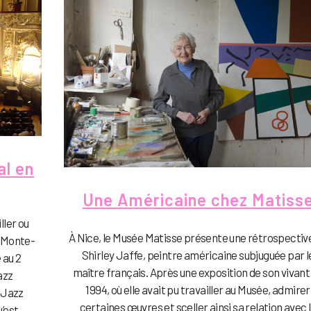
al en
Une Américaine chez Matiss
ler ou
À Nice, le Musée Matisse présente une rétrospectiv
e Monte-
Shirley Jaffe, peintre américaine subjuguée par l
 au 2
maître français. Après une exposition de son vivant
azz
1994, où elle avait pu travailler au Musée, admirer
o Jazz
certaines œuvres et sceller ainsi sa relation avec 
est...