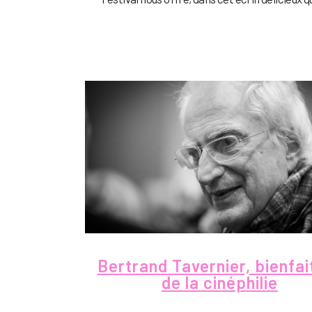
Bertrand Tavernier, bienfai
de la cinéphilie