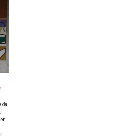
e
e de
e
 en
la