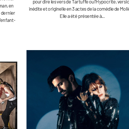
pour dire les vers de Tartuffe ou l’Hypocrite, versi
nan, en
inédite et originelle en 3 actes de la comédie de Moli
 dernier
Elle a été présentée à...
l’enfant-