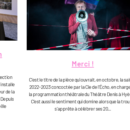
n
Merci !
lection
C'est le titre de la pièce qui ouvrait, en octobre, la sa
installe
2022-2023 concoctée par la Cie de l'Écho, en charg
ur de la
la programmation théâtrale du Théâtre Denis à Hyè
. Depuis
C'est aussi le sentiment qui domine alors que la tro
ille
s'apprête à célébrer ses 20...