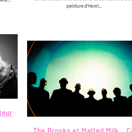
peinture d'Henri...
teur
The Brooks et Malted Milk… Ç