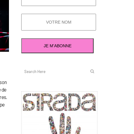
ison
e de
res.
upe