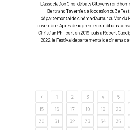
L’association Ciné-débats Citoyens rend ho
Bertrand Tavernier, à l'occasion du 3e Fest
départemental de cinéma d’auteur du Var, du 1
novembre. Après deux premières éditions cons
Christian Philibert en 2019, puis à Robert Guédi
2022, le Festival départemental de cinéma d’au
1
2
3
4
5
15
16
17
18
19
20
30
31
32
33
34
35