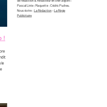
de rédaction & Rédacteur en chef adjoint :
Pascal Linte ; Maquette : Cédric Pucheu.
Nous écrire :
La Rédaction
–
La Régie
Publicitaire
 !
mbre
ndit
 le
le