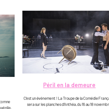
Péril en la demeure
C’est un événement ! La Troupe de la Comédie Franç
automne
sera sur les planches d’Anthéa, du 16 au 18 novembr
uvénile,