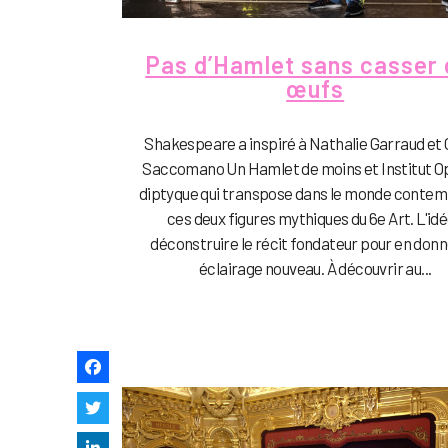
Pas d’Hamlet sans casser
œufs
Shakespeare a inspiré à Nathalie Garraud et O
Saccomano Un Hamlet de moins et Institut Op
diptyque qui transpose dans le monde conte
ces deux figures mythiques du 6e Art. L'idé
déconstruire le récit fondateur pour en donn
éclairage nouveau. À découvrir au...