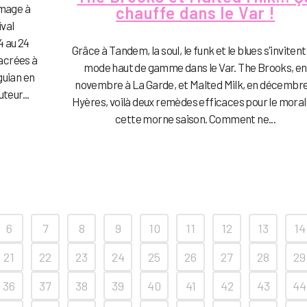
mmage à
chauffe dans le Var !
ival
4 au 24
Grâce à Tandem, la soul, le funk et le blues s'invitent
acrées à
mode haut de gamme dans le Var. The Brooks, en
guian en
novembre à La Garde, et Malted Milk, en décembre
teur...
Hyères, voilà deux remèdes efficaces pour le moral
cette morne saison. Comment ne...
6
7
8
9
10
11
12
13
14
21
22
23
24
25
26
27
28
29
36
37
38
39
40
41
42
43
44