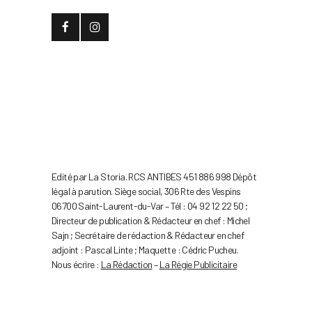
Edité par La Storia. RCS ANTIBES 451 886 998 Dépôt
légal à parution. Siège social, 306 Rte des Vespins
06700 Saint-Laurent-du-Var – Tél : 04 92 12 22 50 ;
Directeur de publication & Rédacteur en chef : Michel
Sajn ; Secrétaire de rédaction & Rédacteur en chef
adjoint : Pascal Linte ; Maquette : Cédric Pucheu.
Nous écrire :
La Rédaction
–
La Régie Publicitaire