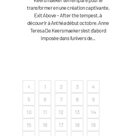
transformer en une création captivante,
Exit Above – After the tempest, à
découvrir à Anthéa début octobre. Anne
Teresa De Keersmaeker s’est d’abord
imposée dans l’univers de...
1
2
3
4
5
6
7
8
9
10
11
12
13
14
15
16
17
18
19