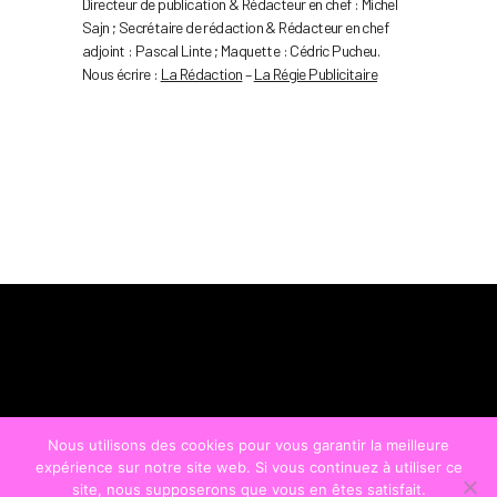
Directeur de publication & Rédacteur en chef : Michel
Sajn ; Secrétaire de rédaction & Rédacteur en chef
adjoint : Pascal Linte ; Maquette : Cédric Pucheu.
Nous écrire :
La Rédaction
–
La Régie Publicitaire
Nous utilisons des cookies pour vous garantir la meilleure
expérience sur notre site web. Si vous continuez à utiliser ce
site, nous supposerons que vous en êtes satisfait.