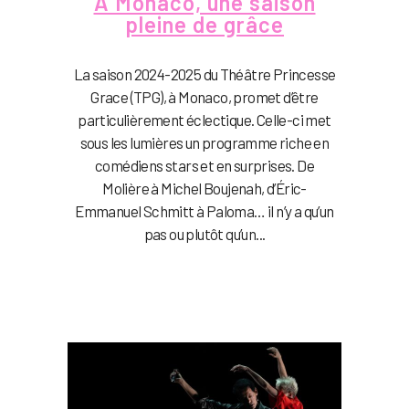
À Monaco, une saison
pleine de grâce
La saison 2024-2025 du Théâtre Princesse
Grace (TPG), à Monaco, promet d’être
particulièrement éclectique. Celle-ci met
sous les lumières un programme riche en
comédiens stars et en surprises. De
Molière à Michel Boujenah, d’Éric-
Emmanuel Schmitt à Paloma… il n’y a qu’un
pas ou plutôt qu’un...