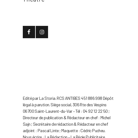
Edité par La Storia. RCS ANTIBES 451 886 998 Dépôt
légal à parution. Siège social, 306 Rte des Vespins
06700 Saint-Laurent-du-Var – Tél : 04 92 12 22 50 ;
Directeur de publication & Rédacteur en chef : Michel
Sajn ; Secrétaire de rédaction & Rédacteur en chef
adjoint : Pascal Linte ; Maquette : Cédric Pucheu.
Nous écrire :
La Rédaction
–
La Régie Publicitaire