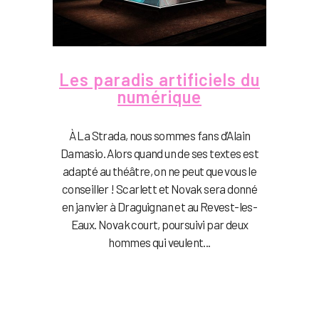
Les paradis artificiels du
numérique
À La Strada, nous sommes fans d’Alain
Damasio. Alors quand un de ses textes est
adapté au théâtre, on ne peut que vous le
conseiller ! Scarlett et Novak sera donné
en janvier à Draguignan et au Revest-les-
Eaux. Novak court, poursuivi par deux
hommes qui veulent...