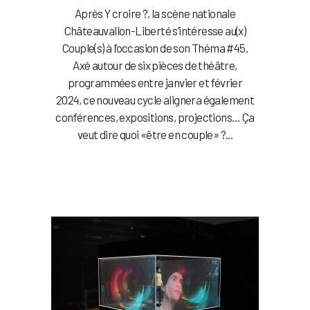
Après Y croire ?, la scène nationale
Châteauvallon-Liberté s’intéresse au(x)
Couple(s) à l’occasion de son Théma #45.
Axé autour de six pièces de théâtre,
programmées entre janvier et février
2024, ce nouveau cycle alignera également
conférences, expositions, projections… Ça
veut dire quoi «être en couple» ?...