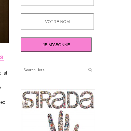
es
ilai
y
vec