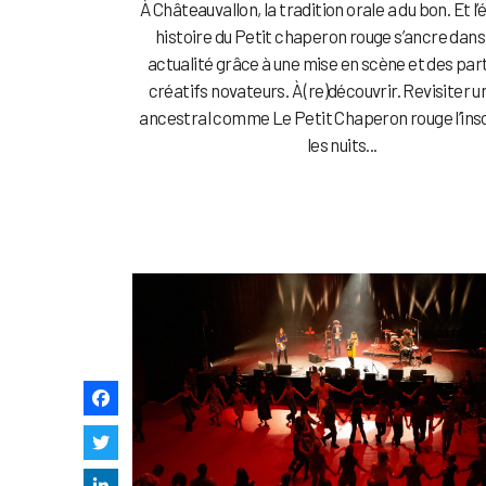
À Châteauvallon, la tradition orale a du bon. Et l’
histoire du Petit chaperon rouge s’ancre dans
actualité grâce à une mise en scène et des par
créatifs novateurs. À (re)découvrir. Revisiter 
ancestral comme Le Petit Chaperon rouge l’insc
les nuits...