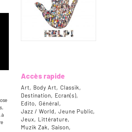
Accès rapide
Art
Body Art
Classik
Destination
Ecran(s)
pose
Edito
Général
s,
Jazz / World
Jeune Public
 à
Jeux
Littérature
re
Muzik Zak
Saison