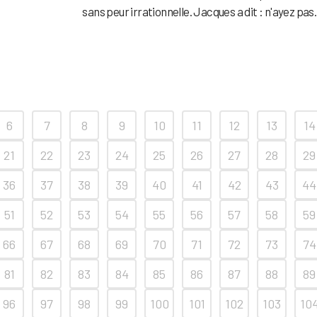
sans peur irrationnelle. Jacques a dit : n'ayez pas..
6
7
8
9
10
11
12
13
14
21
22
23
24
25
26
27
28
29
36
37
38
39
40
41
42
43
44
51
52
53
54
55
56
57
58
59
66
67
68
69
70
71
72
73
74
81
82
83
84
85
86
87
88
89
96
97
98
99
100
101
102
103
10