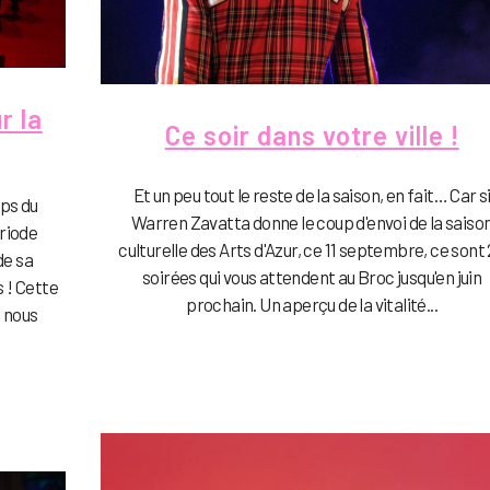
r la
Ce soir dans votre ville !
Et un peu tout le reste de la saison, en fait… Car s
mps du
Warren Zavatta donne le coup d'envoi de la saiso
ériode
culturelle des Arts d'Azur, ce 11 septembre, ce sont
de sa
soirées qui vous attendent au Broc jusqu'en juin
 ! Cette
prochain. Un aperçu de la vitalité...
e nous