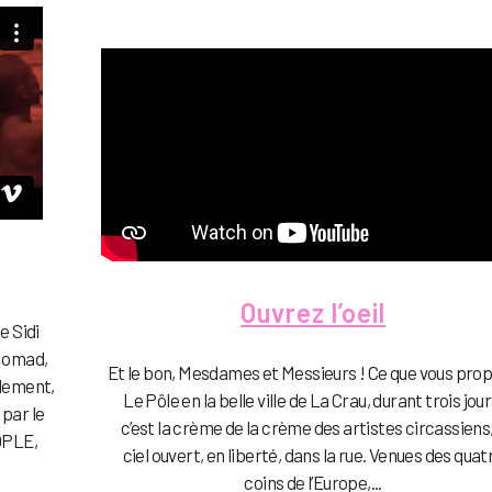
Ouvrez l’oeil
e Sidi
 Nomad,
Et le bon, Mesdames et Messieurs ! Ce que vous pro
olement,
Le Pôle en la belle ville de La Crau, durant trois jour
 par le
c’est la crème de la crème des artistes circassiens,
OPLE,
ciel ouvert, en liberté, dans la rue. Venues des quat
coins de l’Europe,...