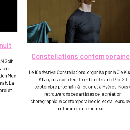
nuit
Constellations contemporain
 Al Solh
Pablo
Le 10e festival Constellations, organisé par la Cie Kub
ition Mon
Khan, aura bien lieu ! Il se déroulera du 17 au 20
hmah. La
septembre prochain, à Toulon et à Hyères. Nous 
orel et
retrouverons des artistes de la création
chorégraphique contemporaine d’ici et d’ailleurs, a
notamment un zoom sur...