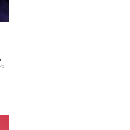
i
n
 20