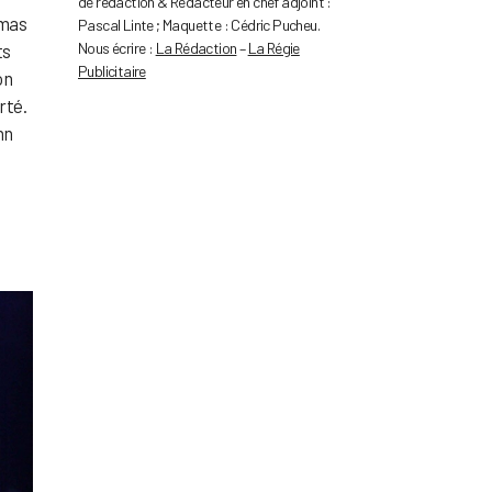
de rédaction & Rédacteur en chef adjoint :
émas
Pascal Linte ; Maquette : Cédric Pucheu.
Nous écrire :
La Rédaction
–
La Régie
ts
Publicitaire
on
rté.
nn