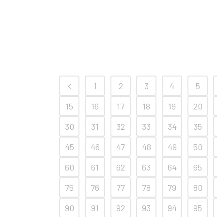
1
2
3
4
5
15
16
17
18
19
20
30
31
32
33
34
35
45
46
47
48
49
50
60
61
62
63
64
65
75
76
77
78
79
80
90
91
92
93
94
95