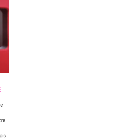
s
le
tre
ais