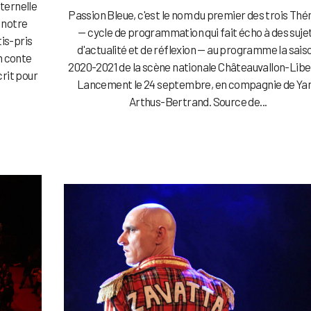
éternelle
Passion Bleue, c'est le nom du premier des trois Th
 notre
— cycle de programmation qui fait écho à des suje
tis-pris
d'actualité et de réflexion — au programme la sais
un conte
2020-2021 de la scène nationale Châteauvallon-Libe
rit pour
Lancement le 24 septembre, en compagnie de Ya
Arthus-Bertrand. Source de...