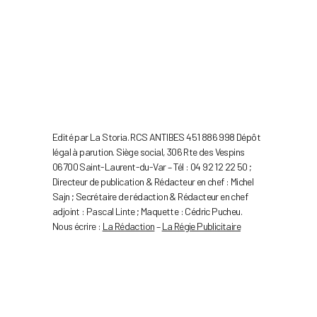
Edité par La Storia. RCS ANTIBES 451 886 998 Dépôt
légal à parution. Siège social, 306 Rte des Vespins
06700 Saint-Laurent-du-Var – Tél : 04 92 12 22 50 ;
Directeur de publication & Rédacteur en chef : Michel
Sajn ; Secrétaire de rédaction & Rédacteur en chef
adjoint : Pascal Linte ; Maquette : Cédric Pucheu.
Nous écrire :
La Rédaction
–
La Régie Publicitaire