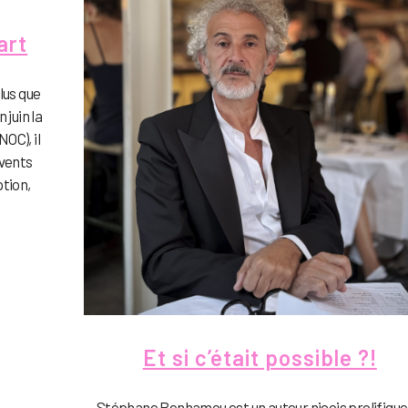
’art
lus que
 juin la
OC), il
rvents
ption,
Et si c’était possible ?!
Stéphane Benhamou est un auteur niçois prolifique