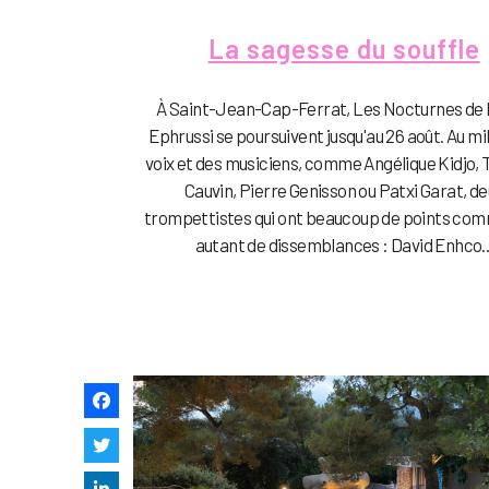
La sagesse du souffle
À Saint-Jean-Cap-Ferrat, Les Nocturnes de la
Ephrussi se poursuivent jusqu'au 26 août. Au mi
voix et des musiciens, comme Angélique Kidjo, 
Cauvin, Pierre Genisson ou Patxi Garat, d
trompettistes qui ont beaucoup de points co
autant de dissemblances : David Enhco..