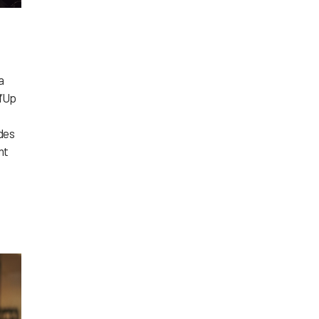
a
l’Up
 des
nt