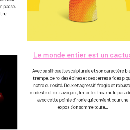
an passé.
atre
Le monde entier est un cactu
Avec sa silhouette sculpturale et son caractère bi
trempé, ce roi des épines et des terres arides piq
notre curiosité. Doux et agressif, fragile et robust
modeste et extravagant, le cactus incarne le para
avec cette pointe d’ironie qui convient pour une
exposition somme toute...