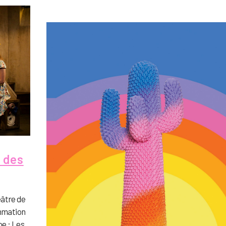
 des
éâtre de
ammation
e : Les