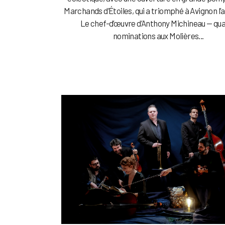
Marchands d’Étoiles, qui a triomphé à Avignon l’
Le chef-d’œuvre d’Anthony Michineau — qu
nominations aux Molières...