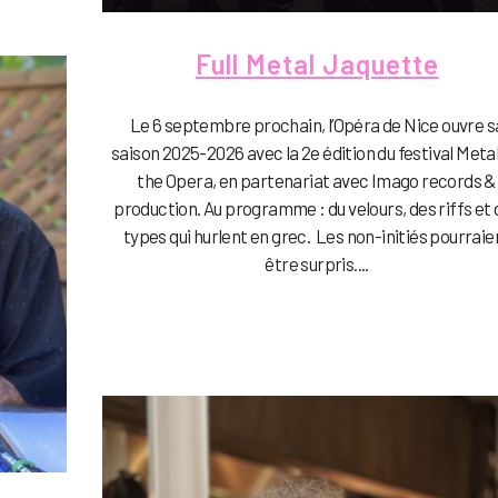
Full Metal Jaquette
Le 6 septembre prochain, l’Opéra de Nice ouvre s
saison 2025-2026 avec la 2e édition du festival Meta
the Opera, en partenariat avec Imago records &
production. Au programme : du velours, des riffs et
types qui hurlent en grec. Les non-initiés pourraie
être surpris....