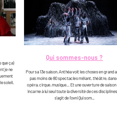
Qui sommes-nous ?
s que ça)
nt je ne
Pour sa 13e saison, Anthéa voit les choses en grand 
quement
pas moins de 80 spectacles mêlant, théâtre, dans
e soleil,
opéra, cirque, musique… Et une ouverture de saison 
incarne à lui seul toute la diversité de ces disciplines :
s’agit de l'ovni Qui som...