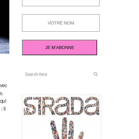
avec
e,
qui
 il