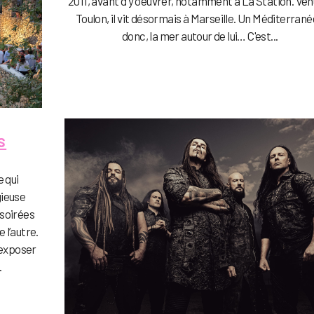
2011, avant d'y oeuvrer, notamment à La Station. Ven
Toulon, il vit désormais à Marseille. Un Méditerran
donc, la mer autour de lui… C'est...
s
e qui
gieuse
 soirées
 l’autre.
 exposer
.