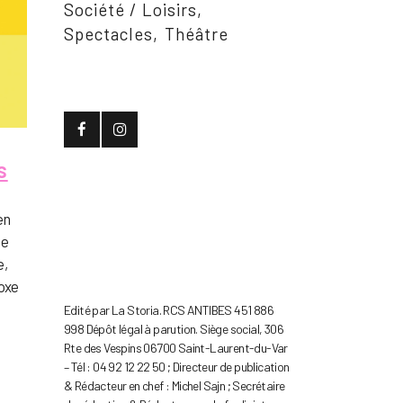
Société / Loisirs
Spectacles
Théâtre
s
en
ue
e,
doxe
Edité par La Storia. RCS ANTIBES 451 886
998 Dépôt légal à parution. Siège social, 306
Rte des Vespins 06700 Saint-Laurent-du-Var
– Tél : 04 92 12 22 50 ; Directeur de publication
& Rédacteur en chef : Michel Sajn ; Secrétaire