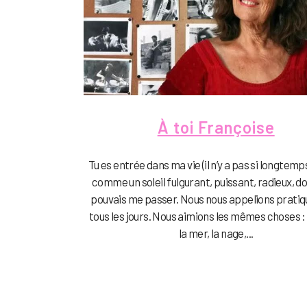
À toi Françoise
Tu es entrée dans ma vie (il n’y a pas si longtemp
comme un soleil fulgurant, puissant, radieux, do
pouvais me passer. Nous nous appelions prati
tous les jours. Nous aimions les mêmes choses : l
la mer, la nage,...