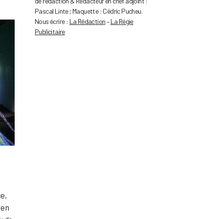
de rédaction & Rédacteur en chef adjoint :
Pascal Linte ; Maquette : Cédric Pucheu.
Nous écrire :
La Rédaction
–
La Régie
Publicitaire
ce,
 en