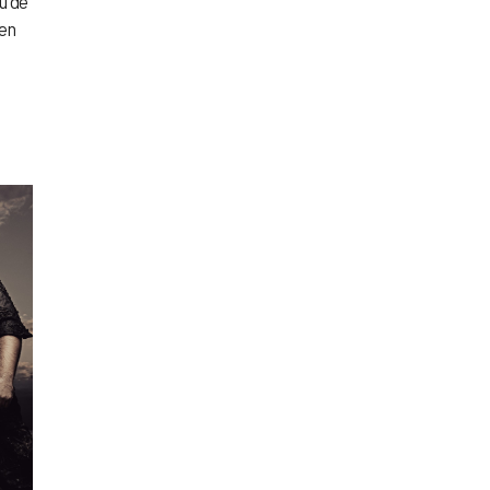
u de
éen