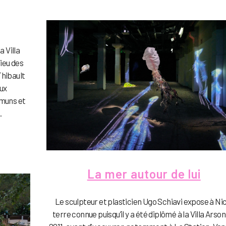
 Villa
lieu des
Thibault
eux
mmuns et
.
La mer autour de lui
Le sculpteur et plasticien Ugo Schiavi expose à Ni
terre connue puisqu’il y a été diplômé à la Villa Arson